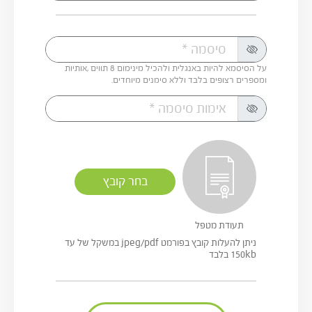
סיסמה
על הסיסמא להיות באנגלית ולהכיל מינימום 8 תווים ,אותיות
ומספרים רצופים בלבד וללא סימנים מיוחדים.
sing translationId: Profile.ConfirmPassword for language: he
בחר קובץ
תעודת מטפל
ניתן להעלות קובץ בפורמט jpeg/pdf במשקל של עד
150kb בלבד